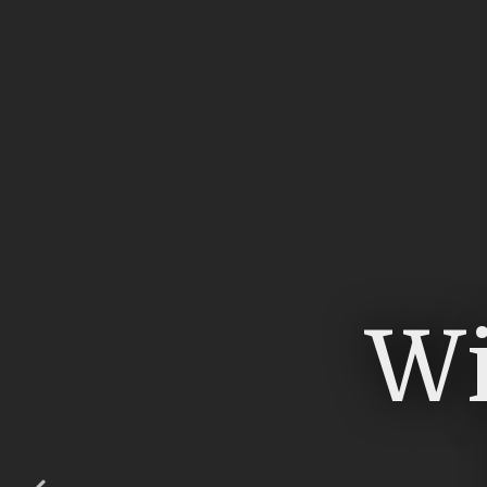
Ko
Kom
Wi
l
on