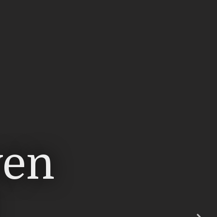
eel
s in
ven
en
om.