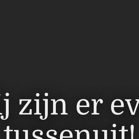
ken is zov
 eens lang
j zijn er e
euker in e
ze showro
tussenuit!